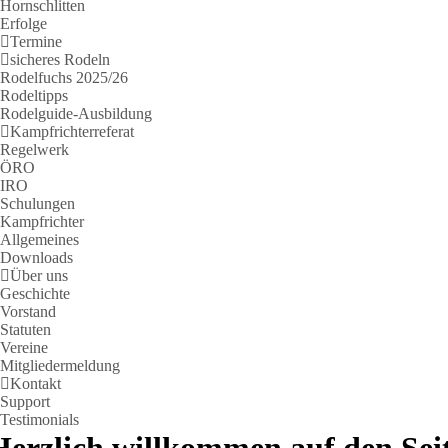
Hornschlitten
Erfolge
Termine
sicheres Rodeln
Rodelfuchs 2025/26
Rodeltipps
Rodelguide-Ausbildung
Kampfrichterreferat
Regelwerk
ÖRO
IRO
Schulungen
Kampfrichter
Allgemeines
Downloads
Über uns
Geschichte
Vorstand
Statuten
Vereine
Mitgliedermeldung
Kontakt
Support
Testimonials
Herzlich willkommen auf den Seit