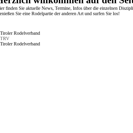
er finden Sie aktuelle News, Termine, Infos über die einzelnen Diszipl
nießen Sie eine Rodelpartie der anderen Art und surfen Sie los!
Tiroler Rodelverband
TRV
Tiroler Rodelverband
Rennrodeln Kunstb
Alpinrodeln (vormal
Sport- und Volksrod
Rollenrodeln