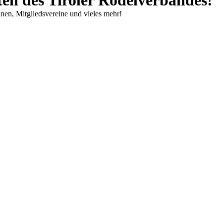
inen, Mitgliedsvereine und vieles mehr!
ahn
s Naturbahnrodeln)
eln