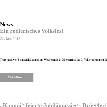
Hornschlitten
News
Ein rodlerisches Volksfest
22. Jan, 2018
Trotz massiven Schneefalls konnte am Wochenende in Oberperfuss das 3. Volksrodelrennen de
Weiterlesen …
„Kammi“ feierte Jubiläumssieg - Brüggler