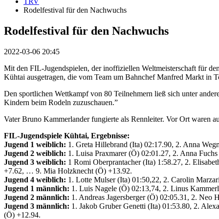
TRV
Rodelfestival für den Nachwuchs
Rodelfestival für den Nachwuchs
2022-03-06 20:45
Mit den FIL-Jugendspielen, der inoffiziellen Weltmeisterschaft fü
Kühtai ausgetragen, die vom Team um Bahnchef Manfred Markt in Top
Den sportlichen Wettkampf von 80 Teilnehmern ließ sich unter ande
Kindern beim Rodeln zuzuschauen.”
Vater Bruno Kammerlander fungierte als Rennleiter. Vor Ort waren a
FIL-Jugendspiele Kühtai, Ergebnisse:
Jugend 1 weiblich:
1. Greta Hillebrand (Ita) 02:17.90, 2. Anna Wegm
Jugend 2 weiblich:
1. Luisa Praxmarer (Ö) 02:01.27, 2. Anna Fuchs 
Jugend 3 weiblich:
1 Romi Oberprantacher (Ita) 1:58.27, 2. Elisabe
+7.62, … 9. Mia Holzknecht (Ö) +13.92.
Jugend 4 weiblich:
1. Lotte Mulser (Ita) 01:50,22, 2. Carolin Marza
Jugend 1 männlich:
1. Luis Nagele (Ö) 02:13,74, 2. Linus Kammerla
Jugend 2 männlich:
1. Andreas Jagersberger (Ö) 02:05.31, 2. Neo H
Jugend 3 männlich:
1. Jakob Gruber Genetti (Ita) 01:53.80, 2. Alex
(Ö) +12.94.