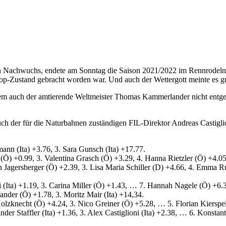
r den Nachwuchs, endete am Sonntag die Saison 2021/2022 im Rennrode
-Zustand gebracht worden war. Und auch der Wettergott meinte es gut
rem auch der amtierende Weltmeister Thomas Kammerlander nicht entgeh
uch der für die Naturbahnen zuständigen FIL-Direktor Andreas Castigli
ann (Ita) +3.76, 3. Sara Gunsch (Ita) +17.77.
(Ö) +0.99, 3. Valentina Grasch (Ö) +3.29, 4. Hanna Rietzler (Ö) +4.05
th Jagersberger (Ö) +2.39, 3. Lisa Maria Schiller (D) +4.66, 4. Emma 
ri (Ita) +1.19, 3. Carina Miller (Ö) +1.43, … 7. Hannah Nagele (Ö) +6.
nder (Ö) +1.78, 3. Moritz Mair (Ita) +14,34.
olzknecht (Ö) +4.24, 3. Nico Greiner (Ö) +5.28, … 5. Florian Kierspe
ander Staffler (Ita) +1.36, 3. Alex Castiglioni (Ita) +2.38, … 6. Konst