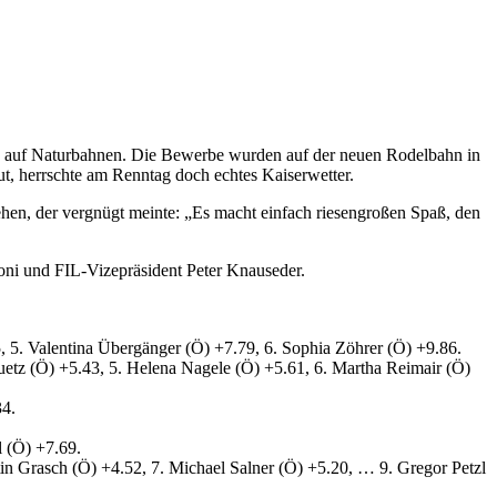
ln auf Naturbahnen. Die Bewerbe wurden auf der neuen Rodelbahn in
, herrschte am Renntag doch echtes Kaiserwetter.
en, der vergnügt meinte: „Es macht einfach riesengroßen Spaß, den
oni und FIL-Vizepräsident Peter Knauseder.
, 5. Valentina Übergänger (Ö) +7.79, 6. Sophia Zöhrer (Ö) +9.86.
Ruetz (Ö) +5.43, 5. Helena Nagele (Ö) +5.61, 6. Martha Reimair (Ö)
34.
l (Ö) +7.69.
antin Grasch (Ö) +4.52, 7. Michael Salner (Ö) +5.20, … 9. Gregor Petzl