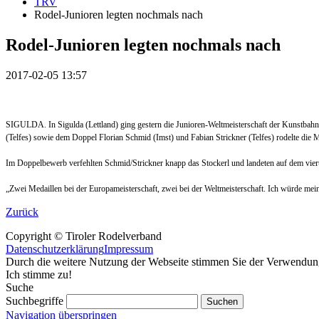
TRV
Rodel-Junioren legten nochmals nach
Rodel-Junioren legten nochmals nach
2017-02-05 13:57
SIGULDA. In Sigulda (Lettland) ging gestern die Junioren-Weltmeisterschaft der Kunstbahnro
(Telfes) sowie dem Doppel Florian Schmid (Imst) und Fabian Strickner (Telfes) rodelte di
Im Doppelbewerb verfehlten Schmid/Strickner knapp das Stockerl und landeten auf dem vie
„Zwei Medaillen bei der Europameisterschaft, zwei bei der Weltmeisterschaft. Ich würde mein
Zurück
Copyright © Tiroler Rodelverband
Datenschutzerklärung
Impressum
Durch die weitere Nutzung der Webseite stimmen Sie der Verwendu
Ich stimme zu!
Suche
Suchbegriffe
Navigation überspringen