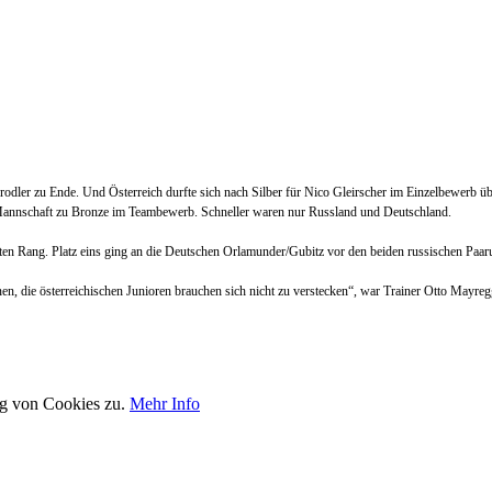
dler zu Ende. Und Österreich durfte sich nach Silber für Nico Gleirscher im Einzelbewerb übe
e Mannschaft zu Bronze im Teambewerb. Schneller waren nur Russland und Deutschland.
rten Rang. Platz eins ging an die Deutschen Orlamunder/Gubitz vor den beiden russischen P
en, die österreichischen Junioren brauchen sich nicht zu verstecken“, war Trainer Otto Mayreg
ng von Cookies zu.
Mehr Info