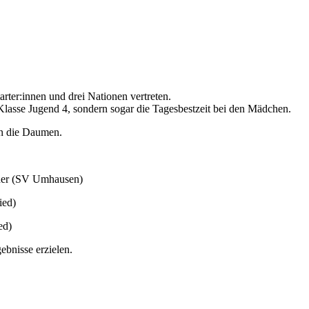
rter:innen und drei Nationen vertreten.
 Klasse Jugend 4, sondern sogar die Tagesbestzeit bei den Mädchen.
rn die Daumen.
nder (SV Umhausen)
ied)
ed)
bnisse erzielen.